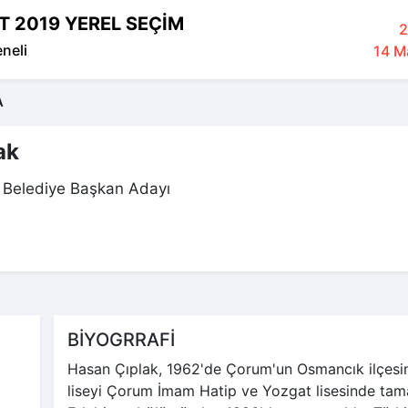
T 2019 YEREL SEÇİM
2
eneli
14 Ma
A
ak
Belediye Başkan Adayı
BİYOGRRAFİ
Hasan Çıplak, 1962'de Çorum'un Osmancık ilçesin
liseyi Çorum İmam Hatip ve Yozgat lisesinde tamam