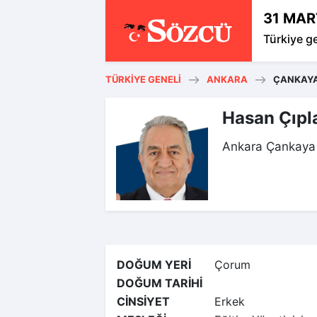
31 MAR
Türkiye g
TÜRKIYE GENELI
ANKARA
ÇANKAY
Hasan Çıpl
Ankara Çankaya 
DOĞUM YERİ
Çorum
DOĞUM TARİHİ
CİNSİYET
Erkek