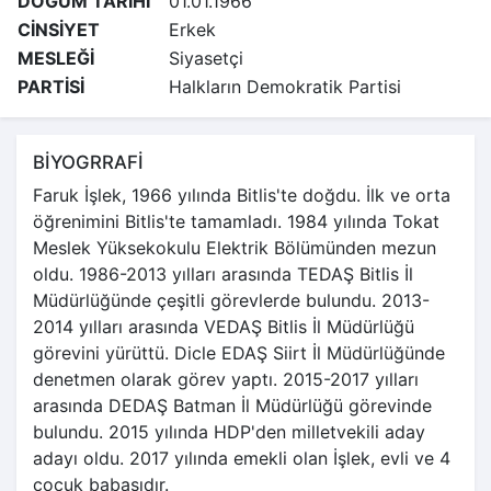
DOĞUM TARİHİ
01.01.1966
CİNSİYET
Erkek
MESLEĞİ
Siyasetçi
PARTİSİ
Halkların Demokratik Partisi
BİYOGRRAFİ
Faruk İşlek, 1966 yılında Bitlis'te doğdu. İlk ve orta
öğrenimini Bitlis'te tamamladı. 1984 yılında Tokat
Meslek Yüksekokulu Elektrik Bölümünden mezun
oldu. 1986-2013 yılları arasında TEDAŞ Bitlis İl
Müdürlüğünde çeşitli görevlerde bulundu. 2013-
2014 yılları arasında VEDAŞ Bitlis İl Müdürlüğü
görevini yürüttü. Dicle EDAŞ Siirt İl Müdürlüğünde
denetmen olarak görev yaptı. 2015-2017 yılları
arasında DEDAŞ Batman İl Müdürlüğü görevinde
bulundu. 2015 yılında HDP'den milletvekili aday
adayı oldu. 2017 yılında emekli olan İşlek, evli ve 4
çocuk babasıdır.