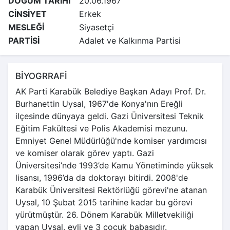
DOĞUM TARİHİ
20.06.1967
CİNSİYET
Erkek
MESLEĞİ
Siyasetçi
PARTİSİ
Adalet ve Kalkınma Partisi
BİYOGRRAFİ
AK Parti Karabük Belediye Başkan Adayı Prof. Dr.
Burhanettin Uysal, 1967'de Konya'nın Ereğli
ilçesinde dünyaya geldi. Gazi Üniversitesi Teknik
Eğitim Fakültesi ve Polis Akademisi mezunu.
Emniyet Genel Müdürlüğü'nde komiser yardımcısı
ve komiser olarak görev yaptı. Gazi
Üniversitesi’nde 1993’de Kamu Yönetiminde yüksek
lisansı, 1996’da da doktorayı bitirdi. 2008'de
Karabük Üniversitesi Rektörlüğü görevi'ne atanan
Uysal, 10 Şubat 2015 tarihine kadar bu görevi
yürütmüştür. 26. Dönem Karabük Milletvekiliği
yapan Uysal, evli ve 3 çocuk babasıdır.