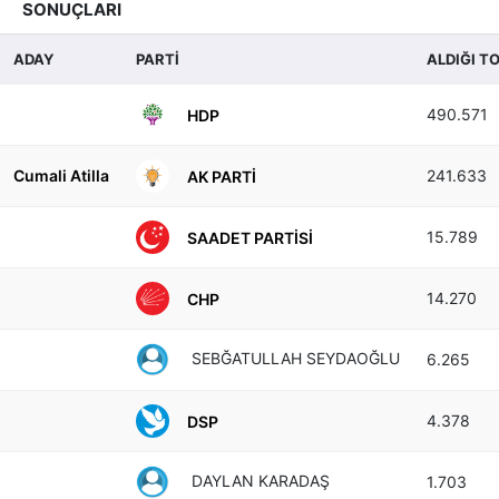
SONUÇLARI
ADAY
PARTİ
ALDIĞI T
490.571
HDP
Cumali Atilla
241.633
AK PARTI
15.789
SAADET PARTISI
14.270
CHP
SEBĞATULLAH SEYDAOĞLU
6.265
4.378
DSP
DAYLAN KARADAŞ
1.703