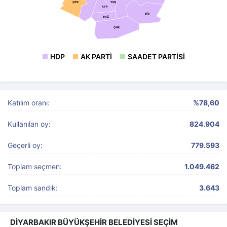
ÇER
YNŞ
KYP
BİS
BAĞ
ÇNR
HDP
AK PARTI
SAADET PARTISI
Katılım oranı:
%78,60
Kullanılan oy:
824.904
Geçerli oy:
779.593
Toplam seçmen:
1.049.462
Toplam sandık:
3.643
DİYARBAKIR BÜYÜKŞEHİR BELEDİYESİ SEÇİM