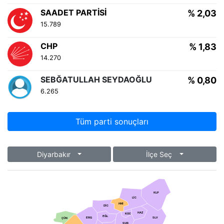
SAADET PARTISI
% 2,03
15.789
CHP
% 1,83
14.270
SEBĞATULLAH SEYDAOĞLU
% 0,80
6.265
Tüm parti sonuçları
Diyarbakır
İlçe Seç
KLP
LİC
HNİ
DİC
HAZ
KOC
EĞL
ERG
SLV
ÇÜN
SUR