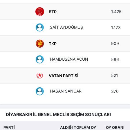
1.425
BTP
SAİT AYDOĞMUŞ
1.173
909
TKP
HAMDUSENA ACUN
586
521
VATAN PARTISI
HASAN SANCAR
370
DİYARBAKIR İL GENEL MECLİS SEÇİM SONUÇLARI
PARTİ
ALDIĞI TOPLAM OY
OY ORANI