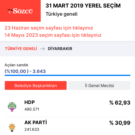
31 MART 2019 YEREL SEÇİM
Türkiye geneli
23 Haziran seçim sayfası için tıklayınız
14 Mayıs 2023 seçim sayfası için tıklayınız
TÜRKIYE GENELI
DIYARBAKIR
Açılan sandık
(%100,00 ) - 3.643
Belediye Başkanlıkları
İl Genel Meclisi
HDP
% 62,93
490.571
AK PARTI
% 30,99
241.633