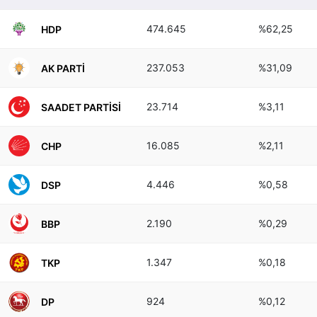
474.645
%62,25
HDP
237.053
%31,09
AK PARTI
23.714
%3,11
SAADET PARTISI
16.085
%2,11
CHP
4.446
%0,58
DSP
2.190
%0,29
BBP
1.347
%0,18
TKP
924
%0,12
DP