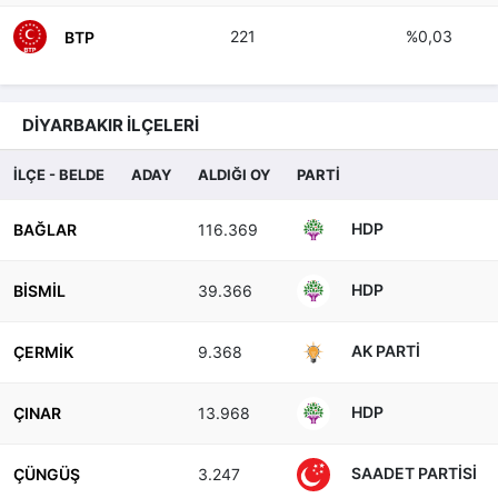
221
%0,03
BTP
DİYARBAKIR İLÇELERİ
İLÇE - BELDE
ADAY
ALDIĞI OY
PARTİ
HDP
BAĞLAR
116.369
HDP
BİSMİL
39.366
AK PARTI
ÇERMİK
9.368
HDP
ÇINAR
13.968
SAADET PARTISI
ÇÜNGÜŞ
3.247