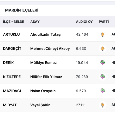
MARDİN İLÇELERİ
İLÇE - BELDE
ADAY
ALDIĞI OY
PARTİ
A
ARTUKLU
Abdulkadir Tutaşı
42.464
A
DARGEÇİT
Mehmet Cüneyt Aksoy
6.630
H
DERİK
Mülkiye Esmez
19.944
H
KIZILTEPE
Nilüfer Elik Yılmaz
79.239
H
MAZIDAĞI
Nalan Özaydın
9.579
A
MİDYAT
Veysi Şahin
27.111