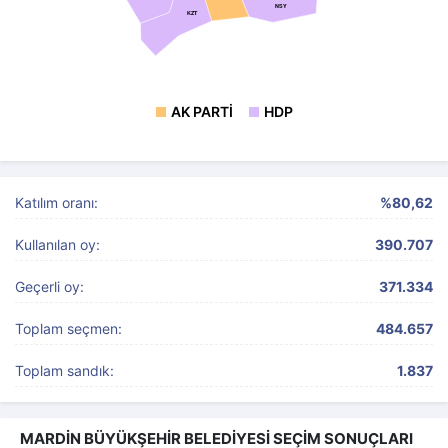
NSY
KZT
AK PARTI
HDP
Katılım oranı:
%80,62
Kullanılan oy:
390.707
Geçerli oy:
371.334
Toplam seçmen:
484.657
Toplam sandık:
1.837
MARDİN BÜYÜKŞEHİR BELEDİYESİ SEÇİM SONUÇLARI