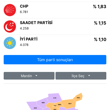
CHP
% 1,83
6.781
SAADET PARTISI
% 1,15
4.258
İYI PARTI
% 1,10
4.078
Tüm parti sonuçları
Mardin
İlçe Seç
DRG
SVR
MZD
MDY
ÖMR
YŞL
DER
ART