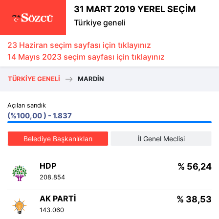
31 MART 2019 YEREL SEÇİM
Türkiye geneli
23 Haziran seçim sayfası için tıklayınız
14 Mayıs 2023 seçim sayfası için tıklayınız
TÜRKIYE GENELI
MARDIN
Açılan sandık
(%100,00 ) - 1.837
Belediye Başkanlıkları
İl Genel Meclisi
HDP
% 56,24
208.854
AK PARTI
% 38,53
143.060