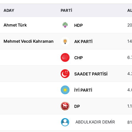
ADAY
PARTİ
AL
Ahmet Türk
2
HDP
Mehmet Vecdi Kahraman
14
AK PARTI
6.
CHP
4.
SAADET PARTISI
4.
İYI PARTI
1.
DP
ABDULKADIR DEMİR
81