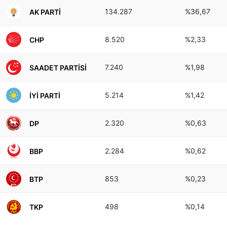
134.287
%36,67
AK PARTI
8.520
%2,33
CHP
7.240
%1,98
SAADET PARTISI
5.214
%1,42
İYI PARTI
2.320
%0,63
DP
2.284
%0,62
BBP
853
%0,23
BTP
498
%0,14
TKP