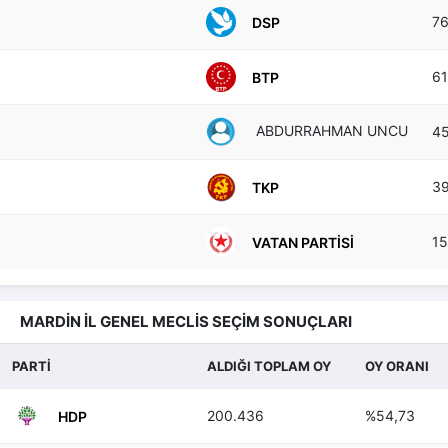
7
DSP
6
BTP
ABDURRAHMAN UNCU
4
3
TKP
1
VATAN PARTISI
MARDİN İL GENEL MECLİS SEÇİM SONUÇLARI
PARTİ
ALDIĞI TOPLAM OY
OY ORANI
200.436
%54,73
HDP