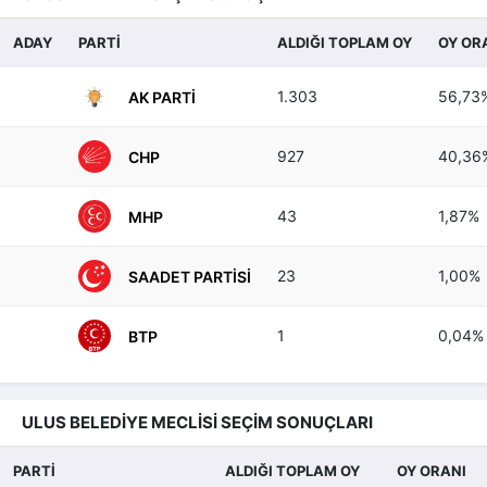
ADAY
PARTİ
ALDIĞI TOPLAM OY
OY OR
1.303
56,73
AK PARTI
927
40,36
CHP
43
1,87%
MHP
23
1,00%
SAADET PARTISI
1
0,04%
BTP
ULUS BELEDİYE MECLİSİ SEÇİM SONUÇLARI
PARTİ
ALDIĞI TOPLAM OY
OY ORANI