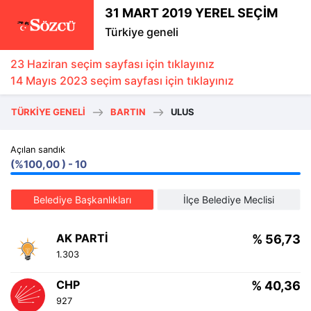
31 MART 2019 YEREL SEÇİM
Türkiye geneli
23 Haziran seçim sayfası için tıklayınız
14 Mayıs 2023 seçim sayfası için tıklayınız
TÜRKIYE GENELI
BARTIN
ULUS
Açılan sandık
(%100,00 ) - 10
Belediye Başkanlıkları
İlçe Belediye Meclisi
AK PARTI
% 56,73
1.303
CHP
% 40,36
927