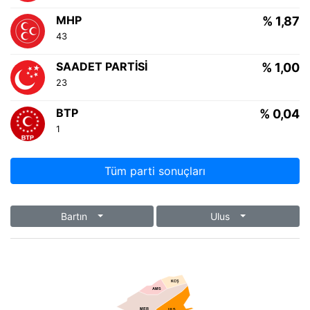
MHP
% 1,87
43
SAADET PARTISI
% 1,00
23
BTP
% 0,04
1
Tüm parti sonuçları
Bartın
Ulus
KCŞ
AMS
MER
ULS