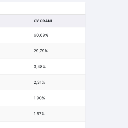
OY ORANI
60,69%
29,79%
3,48%
2,31%
1,90%
1,67%