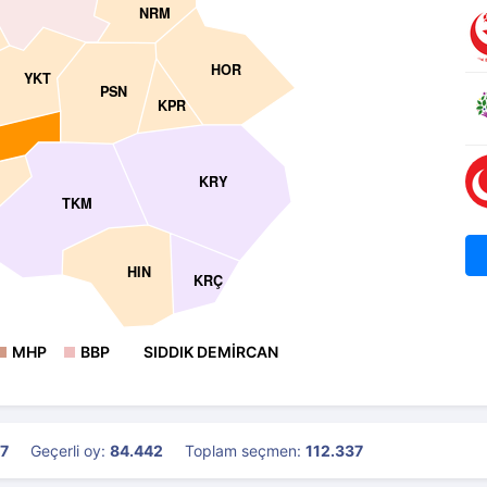
NRM
HOR
YKT
PSN
KPR
KRY
TKM
HIN
KRÇ
MHP
BBP
SIDDIK DEMİRCAN
97
Geçerli oy:
84.442
Toplam seçmen:
112.337