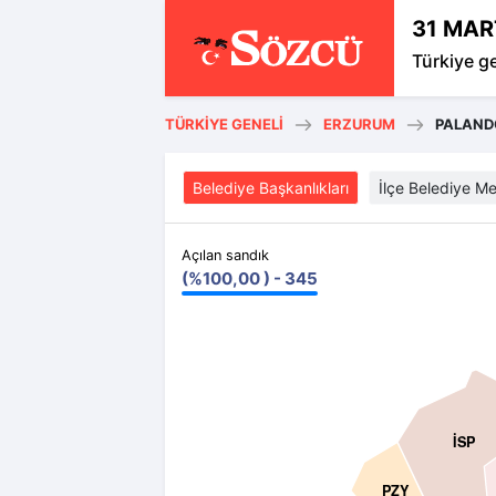
31 MAR
Türkiye g
TÜRKIYE GENELI
ERZURUM
PALAND
Belediye Başkanlıkları
İlçe Belediye Me
Açılan sandık
(%100,00 ) - 345
İSP
PZY