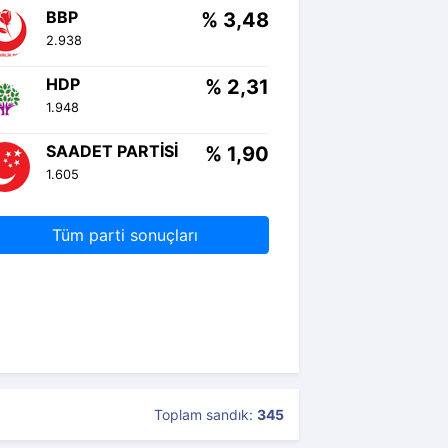
BBP
% 3,48
2.938
HDP
% 2,31
1.948
SAADET PARTISI
% 1,90
1.605
Tüm parti sonuçları
Toplam sandık:
345