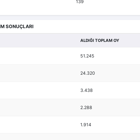
139
İM SONUÇLARI
ALDIĞI TOPLAM OY
51.245
24.320
3.438
2.288
1.914