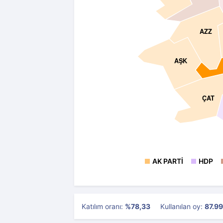
AZZ
AŞK
ÇAT
AK PARTI
HDP
Katılım oranı:
%78,33
Kullanılan oy:
87.9