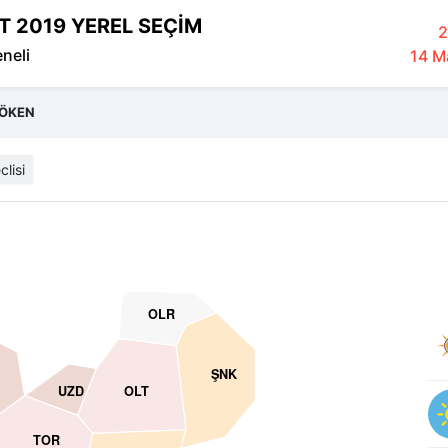
T 2019 YEREL SEÇİM
2
eneli
14 Ma
ÖKEN
clisi
OLR
ŞNK
UZD
OLT
TOR