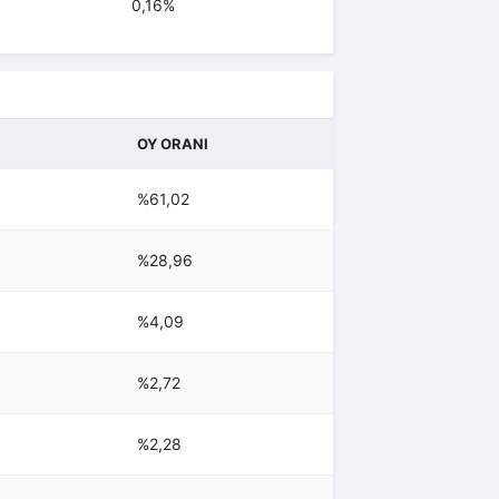
0,16%
OY ORANI
%61,02
%28,96
%4,09
%2,72
%2,28