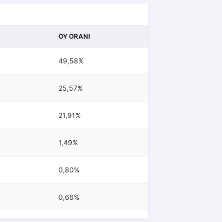
OY ORANI
49,58%
25,57%
21,91%
1,49%
0,80%
0,66%