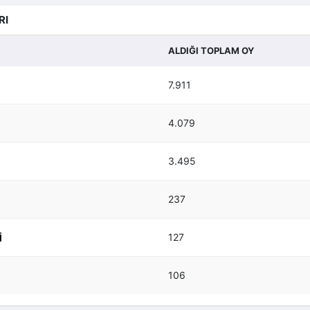
RI
ALDIĞI TOPLAM OY
7.911
4.079
3.495
237
127
I
106