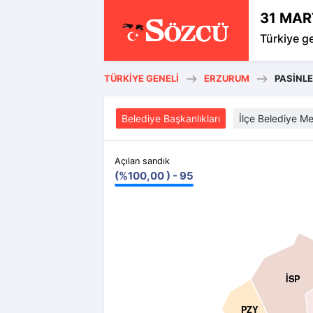
31 MAR
Türkiye g
TÜRKIYE GENELI
ERZURUM
PASİNL
Belediye Başkanlıkları
İlçe Belediye Me
Açılan sandık
(%100,00 ) - 95
İSP
PZY