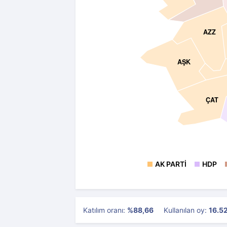
AZZ
AŞK
ÇAT
AK PARTI
HDP
Katılım oranı:
%88,66
Kullanılan oy:
16.5