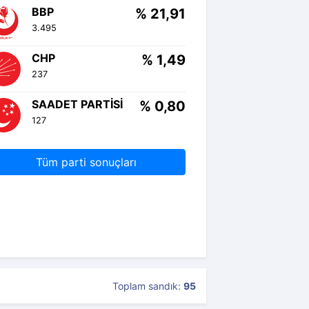
BBP
% 21,91
3.495
CHP
% 1,49
237
SAADET PARTISI
% 0,80
127
Tüm parti sonuçları
Toplam sandık:
95