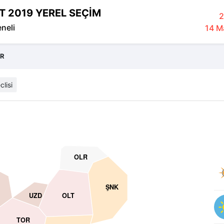
T 2019 YEREL SEÇİM
2
eneli
14 Ma
ER
clisi
OLR
ŞNK
UZD
OLT
TOR