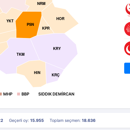
NRM
HOR
YKT
PSN
KPR
KRY
TKM
HIN
KRÇ
MHP
BBP
SIDDIK DEMİRCAN
22
Geçerli oy:
15.955
Toplam seçmen:
18.636