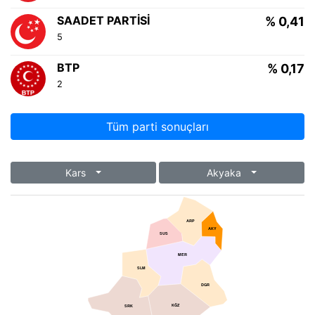
SAADET PARTISI
% 0,41
5
BTP
% 0,17
2
Tüm parti sonuçları
Kars
Akyaka
ARP
AKY
SUS
MER
SLM
DGR
KĞZ
SRK