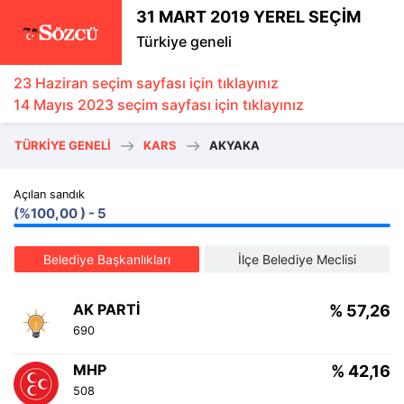
31 MART 2019 YEREL SEÇİM
Türkiye geneli
23 Haziran seçim sayfası için tıklayınız
14 Mayıs 2023 seçim sayfası için tıklayınız
TÜRKIYE GENELI
KARS
AKYAKA
Açılan sandık
(%100,00 ) - 5
Belediye Başkanlıkları
İlçe Belediye Meclisi
AK PARTI
% 57,26
690
MHP
% 42,16
508