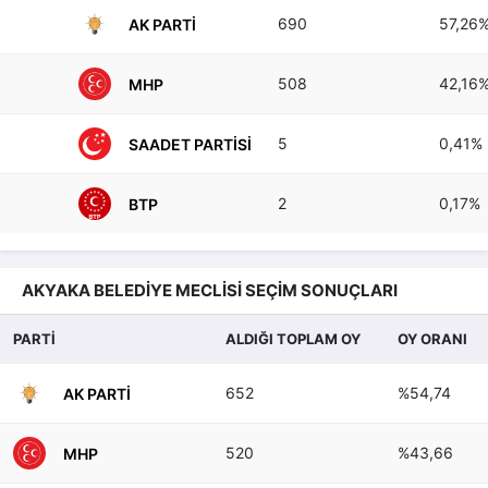
690
57,26
AK PARTI
508
42,16
MHP
5
0,41%
SAADET PARTISI
2
0,17%
BTP
AKYAKA BELEDİYE MECLİSİ SEÇİM SONUÇLARI
PARTİ
ALDIĞI TOPLAM OY
OY ORANI
652
%54,74
AK PARTI
520
%43,66
MHP