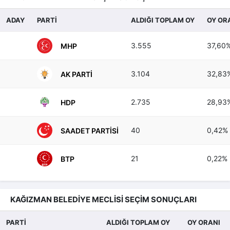
ADAY
PARTİ
ALDIĞI TOPLAM OY
OY OR
3.555
37,60
MHP
3.104
32,83
AK PARTI
2.735
28,93
HDP
40
0,42%
SAADET PARTISI
21
0,22%
BTP
KAĞIZMAN BELEDİYE MECLİSİ SEÇİM SONUÇLARI
PARTİ
ALDIĞI TOPLAM OY
OY ORANI