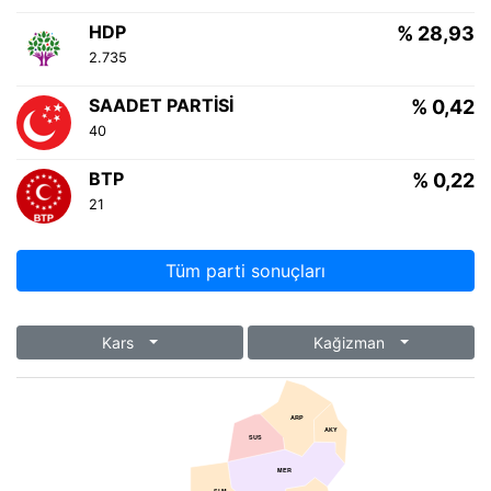
HDP
% 28,93
2.735
SAADET PARTISI
% 0,42
40
BTP
% 0,22
21
Tüm parti sonuçları
Kars
Kağizman
ARP
AKY
SUS
MER
SLM