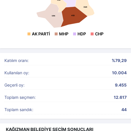
DGR
KĞZ
SRK
AK PARTI
MHP
HDP
CHP
Katılım oranı:
%79,29
Kullanılan oy:
10.004
Geçerli oy:
9.455
Toplam seçmen:
12.617
Toplam sandık:
44
KAĞIZMAN BELEDİYE SEÇİM SONUÇLARI