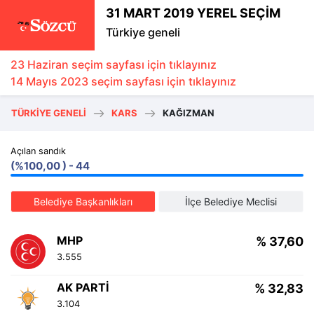
31 MART 2019 YEREL SEÇİM
Türkiye geneli
23 Haziran seçim sayfası için tıklayınız
14 Mayıs 2023 seçim sayfası için tıklayınız
TÜRKIYE GENELI
KARS
KAĞIZMAN
Açılan sandık
(%100,00 ) - 44
Belediye Başkanlıkları
İlçe Belediye Meclisi
MHP
% 37,60
3.555
AK PARTI
% 32,83
3.104