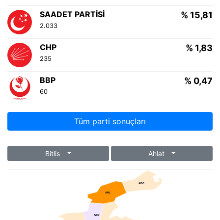
SAADET PARTISI
% 15,81
2.033
CHP
% 1,83
235
BBP
% 0,47
60
Tüm parti sonuçları
Bitlis
Ahlat
ADC
AHL
GRY