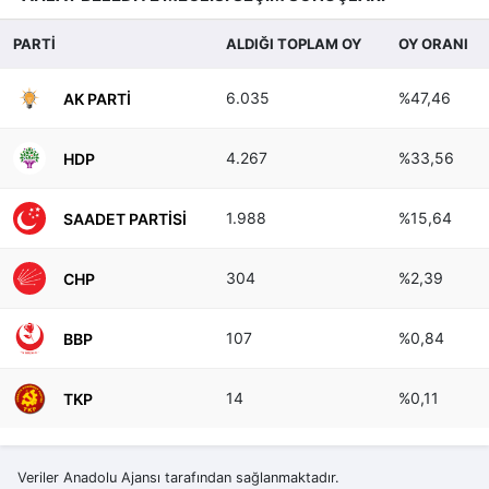
PARTİ
ALDIĞI TOPLAM OY
OY ORANI
6.035
%47,46
AK PARTI
4.267
%33,56
HDP
1.988
%15,64
SAADET PARTISI
304
%2,39
CHP
107
%0,84
BBP
14
%0,11
TKP
Veriler Anadolu Ajansı tarafından sağlanmaktadır.