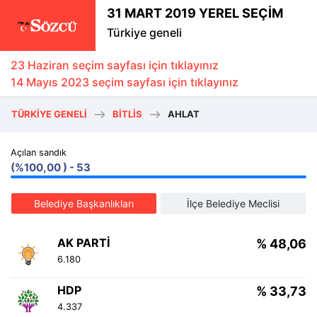
31 MART 2019 YEREL SEÇİM
Türkiye geneli
23 Haziran seçim sayfası için tıklayınız
14 Mayıs 2023 seçim sayfası için tıklayınız
TÜRKIYE GENELI
BITLIS
AHLAT
Açılan sandık
(%100,00 ) - 53
Belediye Başkanlıkları
İlçe Belediye Meclisi
AK PARTI
% 48,06
6.180
HDP
% 33,73
4.337