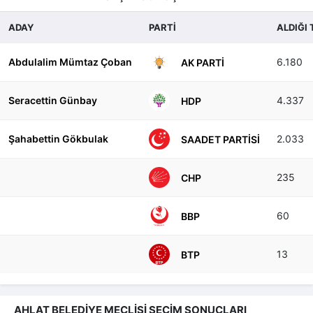
ADAY
PARTİ
ALDIĞI
Abdulalim Mümtaz Çoban
6.180
AK PARTI
Seracettin Günbay
4.337
HDP
Şahabettin Gökbulak
2.033
SAADET PARTISI
235
CHP
60
BBP
13
BTP
AHLAT BELEDİYE MECLİSİ SEÇİM SONUÇLARI