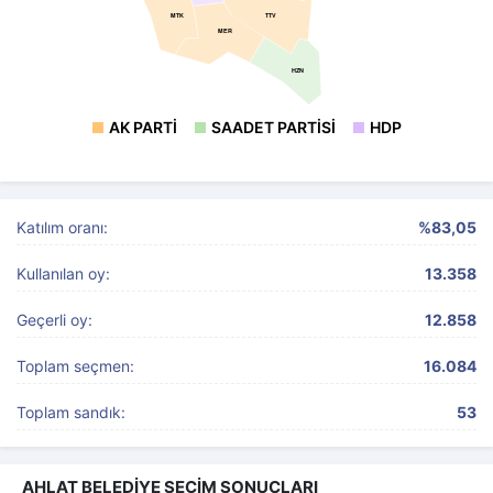
TTV
MTK
MER
HZN
AK PARTI
SAADET PARTISI
HDP
Katılım oranı:
%83,05
Kullanılan oy:
13.358
Geçerli oy:
12.858
Toplam seçmen:
16.084
Toplam sandık:
53
AHLAT BELEDİYE SEÇİM SONUÇLARI