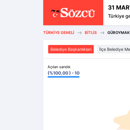
31 MAR
Türkiye g
TÜRKIYE GENELI
BITLIS
GÜROYMAK
Belediye Başkanlıkları
İlçe Belediye Me
Açılan sandık
(%100,00 ) - 10