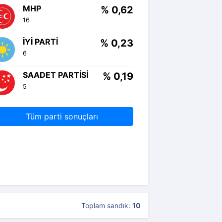
MHP
% 0,62
16
İYI PARTI
% 0,23
6
SAADET PARTISI
% 0,19
5
Tüm parti sonuçları
Toplam sandık:
10