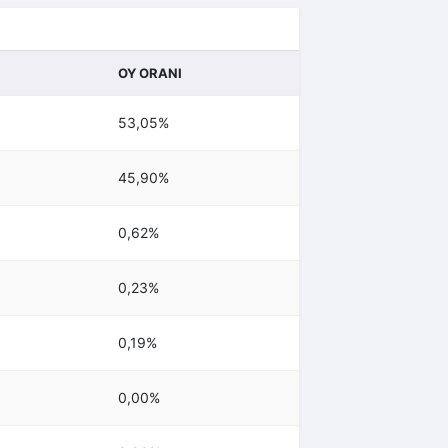
OY ORANI
53,05%
45,90%
0,62%
0,23%
0,19%
0,00%