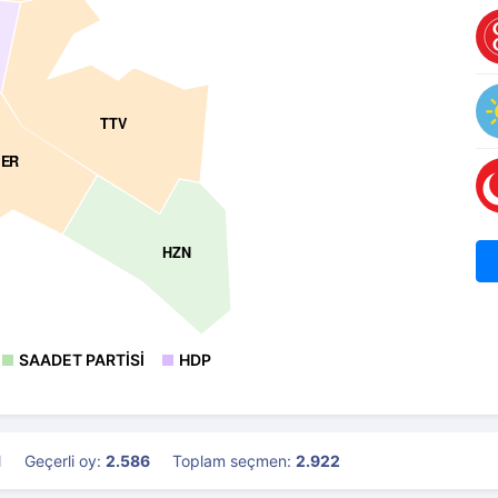
Y
TTV
ER
HZN
SAADET PARTISI
HDP
1
Geçerli oy:
2.586
Toplam seçmen:
2.922