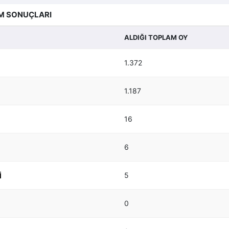
M SONUÇLARI
ALDIĞI TOPLAM OY
1.372
1.187
16
6
5
I
0