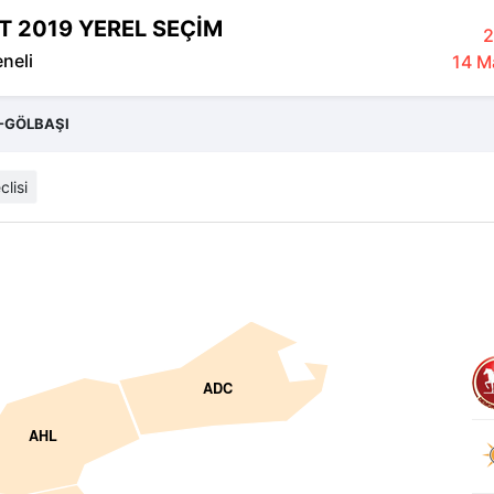
T 2019 YEREL SEÇİM
2
eneli
14 Ma
-GÖLBAŞI
clisi
ADC
AHL