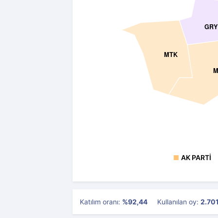
GR
MTK
M
AK PARTI
Katılım oranı:
%92,44
Kullanılan oy:
2.70