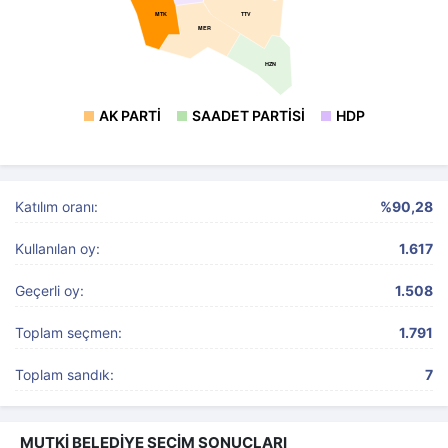
TTV
MTK
MER
HZN
AK PARTI
SAADET PARTISI
HDP
Katılım oranı:
%90,28
Kullanılan oy:
1.617
Geçerli oy:
1.508
Toplam seçmen:
1.791
Toplam sandık:
7
MUTKİ BELEDİYE SEÇİM SONUÇLARI