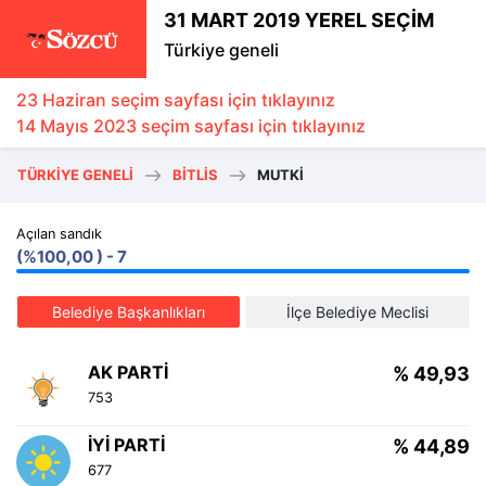
31 MART 2019 YEREL SEÇİM
Türkiye geneli
23 Haziran seçim sayfası için tıklayınız
14 Mayıs 2023 seçim sayfası için tıklayınız
TÜRKIYE GENELI
BITLIS
MUTKİ
Açılan sandık
(%100,00 ) - 7
Belediye Başkanlıkları
İlçe Belediye Meclisi
AK PARTI
% 49,93
753
İYI PARTI
% 44,89
677