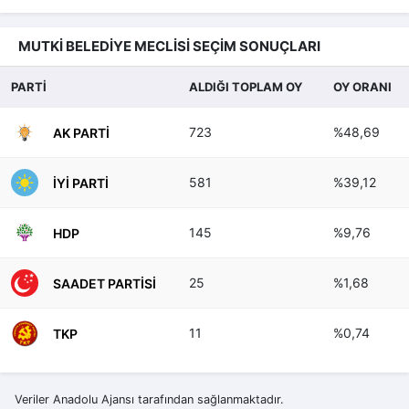
MUTKİ BELEDİYE MECLİSİ SEÇİM SONUÇLARI
PARTİ
ALDIĞI TOPLAM OY
OY ORANI
723
%48,69
AK PARTI
581
%39,12
İYI PARTI
145
%9,76
HDP
25
%1,68
SAADET PARTISI
11
%0,74
TKP
Veriler Anadolu Ajansı tarafından sağlanmaktadır.