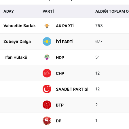
ADAY
PARTİ
ALDIĞI TOPLAM O
Vahdettin Barlak
753
AK PARTI
Zübeyir Dalga
677
İYI PARTI
İrfan Hülakü
51
HDP
12
CHP
12
SAADET PARTISI
2
BTP
1
DP