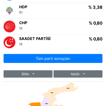
HDP
% 3,38
51
CHP
% 0,80
12
SAADET PARTISI
% 0,80
12
Tüm parti sonuçları
Bitlis
Mutki̇
ADC
AHL
GRY