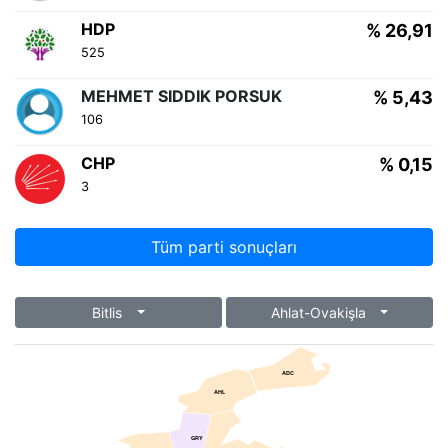
HDP
% 26,91
525
MEHMET SIDDIK PORSUK
% 5,43
106
CHP
% 0,15
3
Tüm parti sonuçları
Bitlis
Ahlat-Ovakişla
ADC
AHL
GRY