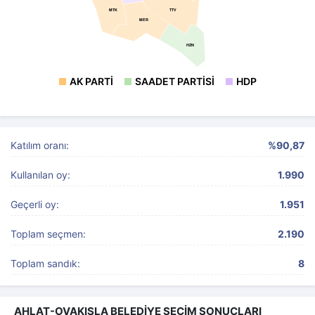
TTV
MTK
MER
HZN
AK PARTI
SAADET PARTISI
HDP
Katılım oranı:
%90,87
Kullanılan oy:
1.990
Geçerli oy:
1.951
Toplam seçmen:
2.190
Toplam sandık:
8
AHLAT-OVAKIŞLA BELEDİYE SEÇİM SONUÇLARI